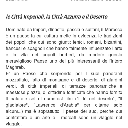
le Città Imperiali, la Città Azzurra e il Deserto
Dominato da imperi, dinastie, pascià e sultani, il Marocco
è un paese la cui cultura mette in evidenza le tradizioni
dei popoli che qui sono giunti: fenici, romani, bizantini,
francesi e spagnoli che hanno talmente influenzato l’arte
e la vita dei popoli berberi, da rendere questo
meraviglioso Paese uno dei più interessanti dell’intero
Maghreb.
E' un Paese che sorprende per i suoi panorami
mozzafiato, fatto di montagne e di deserto, di giardini
verdi, di città imperiali, di terrazze panoramiche e
maestose piazze, di cittadine fortificate che hanno fornito
il naturale set di numerosi film ("Il tè nel deserto", "Il
gladiatore", "Lawrence d'Arabia" per citarne solo
alcuni...) ma è soprattutto il paese dei suq, perchè qui
contrattare è un arte e i mercati sono un viaggio nel
viaggio.