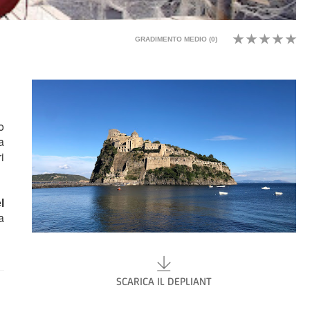
GRADIMENTO MEDIO (
0
)
o
a
i
l
a
SCARICA IL DEPLIANT