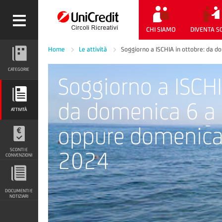
CHI SIAMO
DIVENTA S
Home
Le attività
Soggiorno a ISCHIA in ottobre: da 
CATEGORIE
CATEGORIE
Soggiorno a ISCHI
ATTIVITÀ
da domenica 6 a
ATTIVITÀ
oppure domenica
SCONTI E CONVENZIONI
SCONTI E
2024
CONVENZIONI
DOCUMENTI E NOTIZIARI
DOCUMENTI E
NOTIZIARI