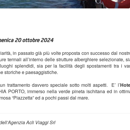
enica 20 ottobre 2024
liarità, in passato già più volte proposta con successo dal nostr
ure termali all’interno delle strutture alberghiere selezionate, si
luoghi splendidi, sia per la facilità degli spostamenti tra i var
che storiche e paesaggistiche.
n trattamento davvero speciale sotto molti aspetti. E’ l’
Hote
IA PORTO, immerso nella verde pineta ischitana ed in ottim
famosa “Piazzetta” ed a pochi passi dal mare.
dell’Agenzia Acli Viaggi Srl