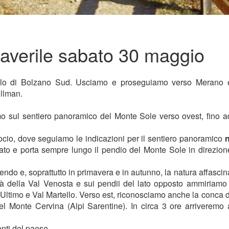
averile sabato 30 maggio
sello di Bolzano Sud. Usciamo e proseguiamo verso Merano 
ullman.
o sul sentiero panoramico del Monte Sole verso ovest, fino a
rocio, dove seguiamo le indicazioni per il sentiero panoramico
n
cato e porta sempre lungo il pendio del Monte Sole in direzion
ndo e, soprattutto in primavera e in autunno, la natura affascin
ità della Val Venosta e sui pendii del lato opposto ammiriamo 
'Ultimo e Val Martello. Verso est, riconosciamo anche la conca d
 Monte Cervina (Alpi Sarentine). In circa 3 ore arriveremo 
nti del paese.