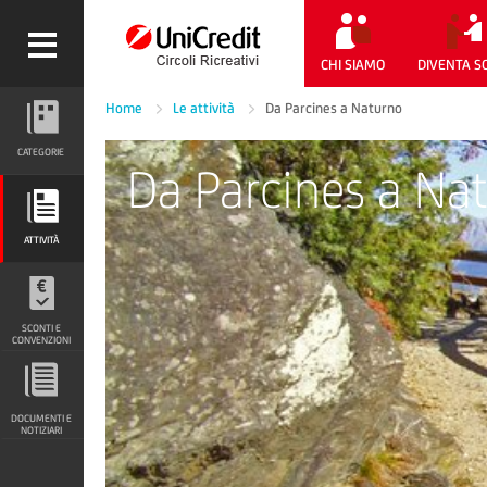
CHI SIAMO
DIVENTA S
Home
Le attività
Da Parcines a Naturno
CATEGORIE
CATEGORIE
Da Parcines a Na
ATTIVITÀ
ATTIVITÀ
SCONTI E CONVENZIONI
SCONTI E
CONVENZIONI
DOCUMENTI E NOTIZIARI
DOCUMENTI E
NOTIZIARI