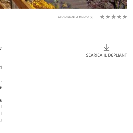
GRADIMENTO MEDIO (
0
)
e
SCARICA IL DEPLIANT
d
.
e
a
i
i
a