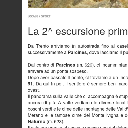
LOCALE / SPORT
La 2^ escursione prim
Da Trento arriviamo in autostrada fino al ca
successivamente a
Parcines
, dove lasciamo il p
Dal centro di
Parcines
(m. 626), ci incamminiam
arrivare ad un ponte sospeso.
Dopo aver passato il ponte, ci troviamo a un inc
91
. Da qui in poi, il sentiero è sempre ben mar
ovest.
Il panorama sulla valle che ci accompagna è stupe
ancora di più. A valle vediamo le diverse local
boschi verdi e le cime delle montagne delle Val d
Merano e le famose cime del Monte Ivigna e del
Naturno
(m. 528).
Sosta per pranzo al sacco o presso uno dei ristora